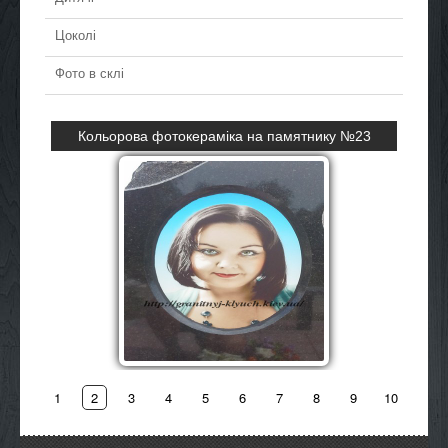
Цоколі
Фото в склі
Кольорова фотокераміка на памятнику №23
детальніше
1
2
3
4
5
6
7
8
9
10