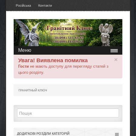
Російська
Контакти
Меню
×
Увага! Виявлена помилка
Гости
не мають доступу для перегляду статей з
цього розділу.
ГРАНИТНЫЙ КЛЮЧ
ДОДАТКОВІ РОЗДІЛИ КАТЕГОРІЙ