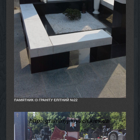
ПАМЯТНИК ІЗ ГРАНІТУ ЕЛІТНИЙ №22