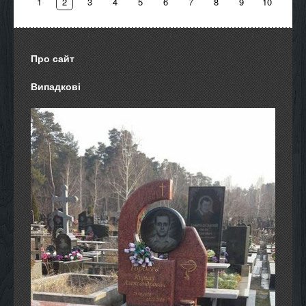
1
2
3
4
5
6
7
8
9
10
Про сайт
Випадкові