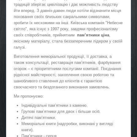
традицій зберігає цивілізацію і дає можливість людству
йти вперед. З давніх-давен люди хотіли відзначити місця
поховання своїх близьких сакральними символами,
зробити їх несхожими на інші. Київська компанія "Небесне
світло", яка існує з 1997 року, завдяки професіоналізму
своїх співробітників, прийнятним
пам’ятники ціна
,
якісному матеріалу, стала беззаперечним лідером у своїй
галузі.
Виготовлення меморіальної продукції, її доставка, а
також консультації, реставрація пам’ятників, фарбування
огорож – є пріоритетними послугами компанії. Поєднання
рідкісної майстерності, захоплення своєю роботою та
шанобливого ставлення до клієнтів є гарантією
своєчасного та бездоганного виконання замовлень.
Ми пропонуємо:
Індивідуальні пам’ятники з каменю.
Групові пам’ятники для двох і більше осіб.
Дитячі пам’ятники.
Меморіальні книги (надгробки, виконані у вигляді
книги).
Пам’ятники - серця.