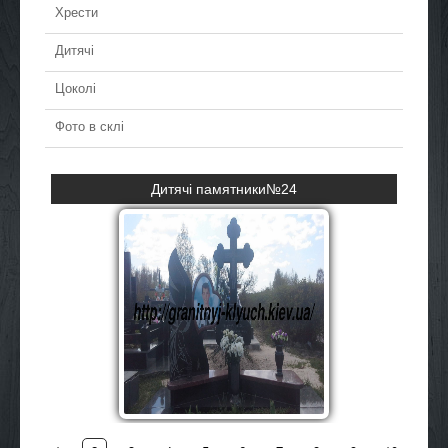
Хрести
Дитячі
Цоколі
Фото в склі
Види надгробків №23
детальніше