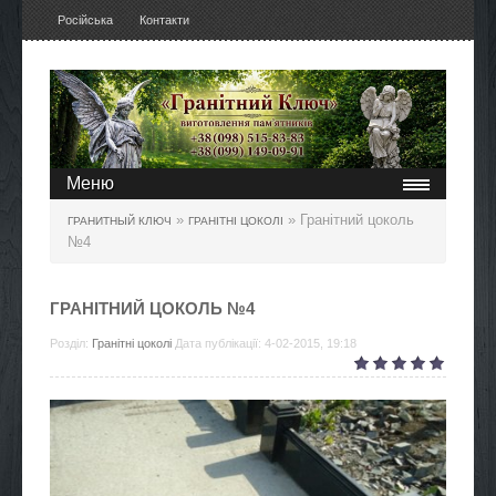
Російська
Контакти
Меню
»
» Гранітний цоколь
ГРАНИТНЫЙ КЛЮЧ
ГРАНІТНІ ЦОКОЛІ
№4
ГРАНІТНИЙ ЦОКОЛЬ №4
Розділ:
Гранітні цоколі
Дата публікації: 4-02-2015, 19:18