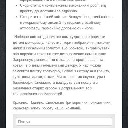
Скористатися комплексним виконанням робіт, від
проекту до доставки за адресою.
Створити гранітний квітник. Безсумнівно, живі квіти в
меморіальному ансамблі створюють особливу
атмосферу, гармонійно доповнюючи його.
"Небесне світло" допоможе вам художньо оформити
деталі меморіалу, нанести літери і зображення, покрити
написи сусальним золотом або бронзою, вигравірувати
або вирубати текст на вже встановлених пам’ятниках.
Запропонує різноманітні металеві огорожі, зварні та
ковані, з різними елементами декору. У нас можна
замовити плитку тротуарну, цоколі з бетону або граніту,
кулі, вази, лавки, столи. Ми створюємо скульптури і
барельєфи. Спеціалісти нададуть вам послуги з
оновлення старих огорож з дотриманням всіх
технологічних особливостей.
Красиво. Надійно. Своєчасно Три коротких прикметники,
характеризують роботу нашої компанії.