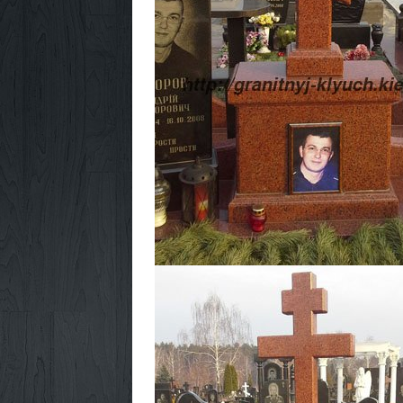
Памятники на двох №3
Одинарний памя
детальніше
дет