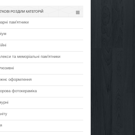
ТКОВІ РОЗДІЛИ КАТЕГОРІЙ
арні пам'ятники
іум
ійні
лекси та меморіальні пам'ятники
люзивні
жнє оформлення
орова фотокераміка
урні
ніту
я