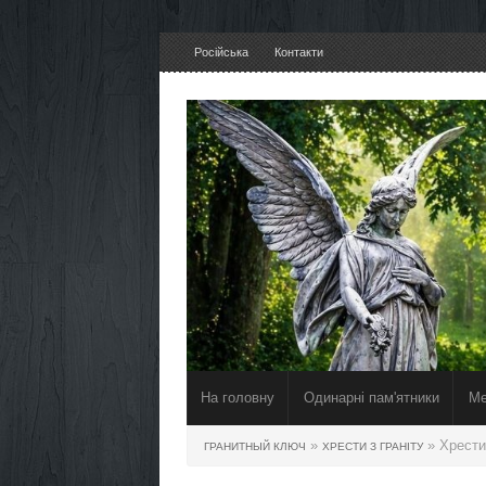
Російська
Контакти
На головну
Одинарні пам'ятники
Ме
»
» Хрести
ГРАНИТНЫЙ КЛЮЧ
ХРЕСТИ З ГРАНІТУ