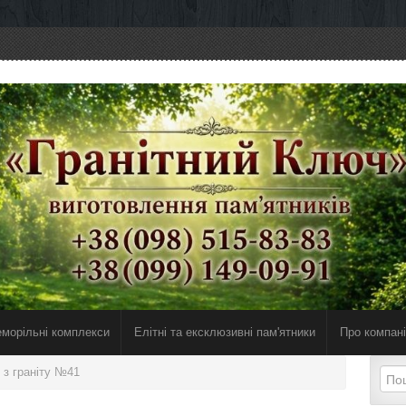
морільні комплекси
Елiтнi та ексклюзивнi пам'ятники
Про компан
 з граніту №41