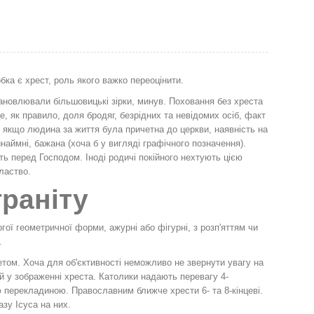
ка є хрест, роль якого важко переоцінити.
ановлювали більшовицькі зірки, минув. Поховання без хреста
, як правило, доля бродяг, безрідних та невідомих осіб, факт
 якщо людина за життя була причетна до церкви, наявність на
ринаймні, бажана (хоча б у вигляді графічного позначення).
ь перед Господом. Іноді родичі покійного нехтують цією
ластво.
граніту
гої геометричної форми, ажурні або фігурні, з розп'яттям чи
.
том. Хоча для об'єктивності неможливо не звернути увагу на
й у зображенні хреста. Католики надають перевагу 4-
 перекладиною. Православним ближче хрести 6- та 8-кінцеві.
зу Ісуса на них.