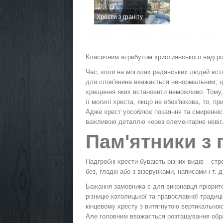
Хрести з граніту
Класичним атрибутом християнського надгроб
Час, коли на могилах радянських людей вст
для слов'янина вважається ненормальним; це
хрещення яких встановити неможливо. Тому,
її могилі хреста, якщо не обов'язкова, то, п
Адже хрест уособлює покаяння та смиренніст
важливою деталлю через елементарне невіг
Пам'ятники з 
Надгробні хрести бувають різних видів – стро
без, гладкі або з візерунками, написами і т. д
Бажання замовника є для виконавця пріорите
різницю католицької та православної традиці
кінцевому хресту з витягнутою вертикальною
Але головним вважається розташування обра