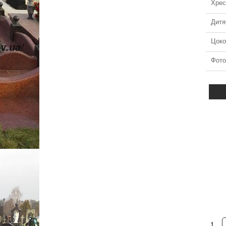
Хрес
Дитя
Цоко
Фото
тник із граніту №31
Додаткове оформлення №10
альніше
детальніше
1