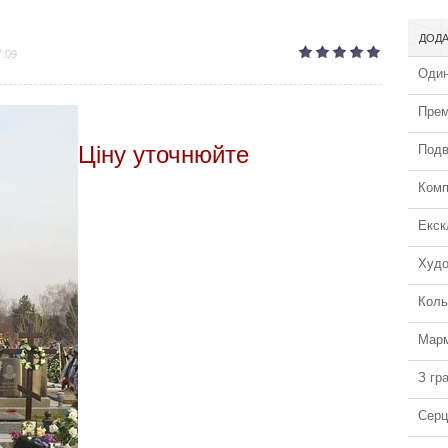
ДОДА
7:09
Один
Прем
Ціну уточнюйте
Подв
Комп
Екск
Худо
Коль
Марм
З гра
Серц