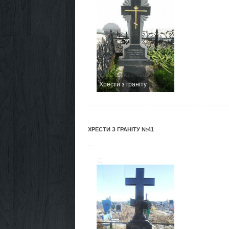
Хрести з граніту
ХРЕСТИ З ГРАНІТУ №41
...