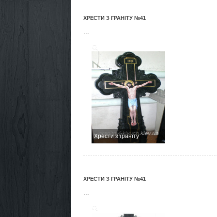
ХРЕСТИ З ГРАНІТУ №41
...
Хрести з граніту
ХРЕСТИ З ГРАНІТУ №41
...