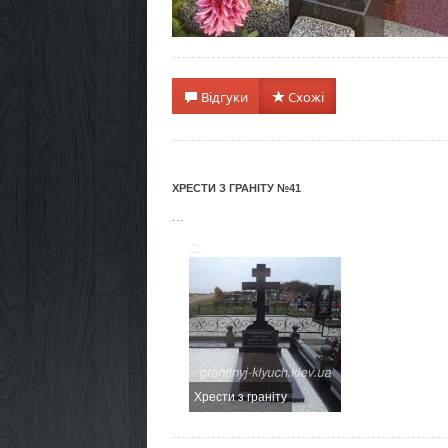
Відгуки
Схожі
ХРЕСТИ З ГРАНІТУ №41
...
Хрести з граніту