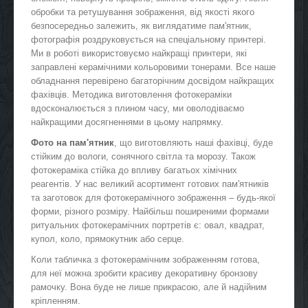
обробки та ретушування зображення, від якості якого
безпосередньо залежить, як виглядатиме пам'ятник,
фотографія роздруковується на спеціальному принтері.
Ми в роботі використовуємо найкращі принтери, які
заправлені керамічними кольоровими тонерами. Все наше
обладнання перевірено багаторічним досвідом найкращих
фахівців. Методика виготовлення фотокераміки
вдосконалюється з плином часу, ми оволодіваємо
найкращими досягненнями в цьому напрямку.
Фото на пам'ятник
, що виготовляють наші фахівці, буде
стійким до вологи, сонячного світла та морозу. Також
фотокераміка стійка до впливу багатьох хімічних
реагентів. У нас великий асортимент готових пам'ятників
та заготовок для фотокерамічного зображення – будь-якої
форми, різного розміру. Найбільш поширеними формами
ритуальних фотокерамічних портретів є: овал, квадрат,
купол, коло, прямокутник або серце.
Коли табличка з фотокерамічним зображенням готова,
для неї можна зробити красиву декоративну бронзову
рамочку. Вона буде не лише прикрасою, але й надійним
кріпленням.