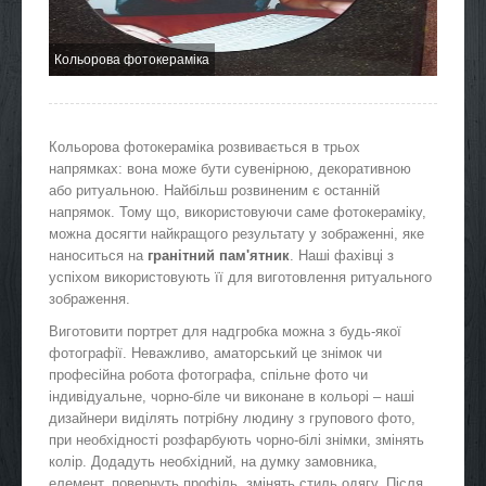
Кольорова фотокераміка
Кольорова фотокераміка розвивається в трьох
напрямках: вона може бути сувенірною, декоративною
або ритуальною. Найбільш розвиненим є останній
напрямок. Тому що, використовуючи саме фотокераміку,
можна досягти найкращого результату у зображенні, яке
наноситься на
гранітний пам'ятник
. Наші фахівці з
успіхом використовують її для виготовлення ритуального
зображення.
Виготовити портрет для надгробка можна з будь-якої
фотографії. Неважливо, аматорський це знімок чи
професійна робота фотографа, спільне фото чи
індивідуальне, чорно-біле чи виконане в кольорі – наші
дизайнери виділять потрібну людину з групового фото,
при необхідності розфарбують чорно-білі знімки, змінять
колір. Додадуть необхідний, на думку замовника,
елемент, повернуть профіль, змінять стиль одягу. Після