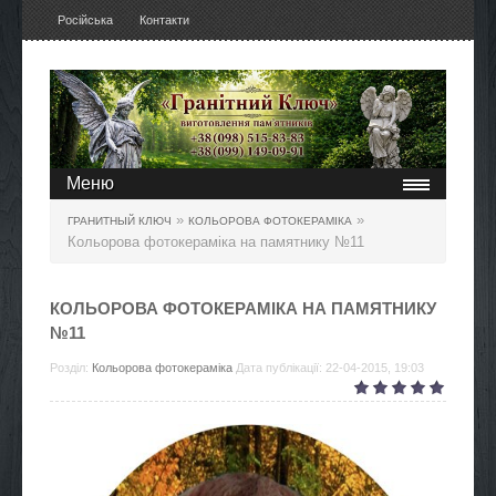
Російська
Контакти
Меню
»
»
ГРАНИТНЫЙ КЛЮЧ
КОЛЬОРОВА ФОТОКЕРАМІКА
Кольорова фотокераміка на памятнику №11
КОЛЬОРОВА ФОТОКЕРАМІКА НА ПАМЯТНИКУ
№11
Розділ:
Кольорова фотокераміка
Дата публікації: 22-04-2015, 19:03