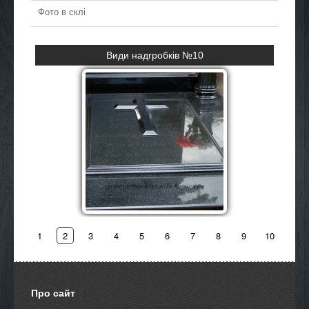
Фото в склі
Хрести з граніту №4
детальніше
1
2
3
4
5
6
7
8
9
10
Про сайт