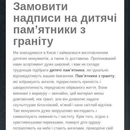
Замовити
надписи на дитячі
пам’ятники з
граніту
Ми знаходимося в Києві і займаємося виготовленням
дитячих монументів, а також їх доставкою. Пропонований
нами асортимент дуже широкий, і вам не складе
труднощів підібрати
дитячі пам’ятники
, які ідеально
відповідатимуть вашим бажанням.
Пам’ятники з граніту
,
які зображують ангелів, підкреслюють крихкість і
швидкоплинність передчасно обірваного життя. Вони
виконані з мармуру – звичайно, цей матеріал менш
довговічний, ніж граніт, але він дозволяє надати
скульптурам білосніжний, м’який і наче світлий відтінок.
Такі монументи дуже зворушливо виглядають і
символізують невинність і чистоту. Крім того, згідно з
християнськими переказами, померлі діти одразу
потрапляють на небо і стають ангелами, проводячи свій