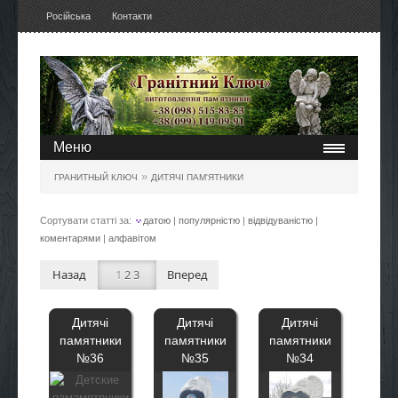
Російська
Контакти
Меню
»
ГРАНИТНЫЙ КЛЮЧ
ДИТЯЧІ ПАМ'ЯТНИКИ
Сортувати статті за:
датою
|
популярністю
|
відвідуваністю
|
коментарями
|
алфавітом
Назад
1
2
3
Вперед
Дитячі
Дитячі
Дитячі
памятники
памятники
памятники
№36
№35
№34