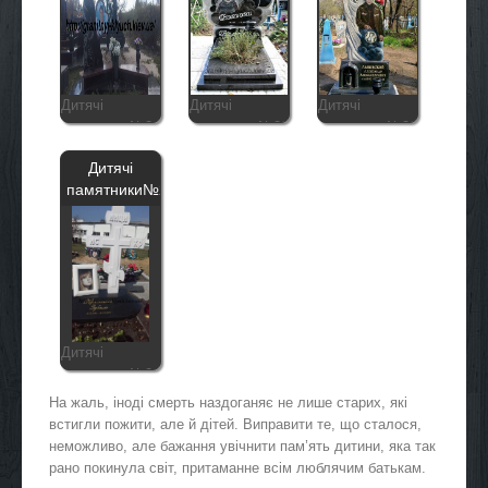
Дитячі
Дитячі
Дитячі
памятники№24
памятники№23
памятники№22
Дитячі
памятники№21
Дитячі
памятники№21
На жаль, іноді смерть наздоганяє не лише старих, які
встигли пожити, але й дітей. Виправити те, що сталося,
неможливо, але бажання увічнити пам’ять дитини, яка так
рано покинула світ, притаманне всім люблячим батькам.