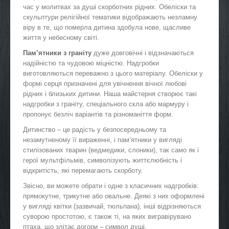
час у молитвах за душі скорботних рідних. Обеліски та
скульптури релігійної тематики відображають незламну
віру в те, що померла дитина здобула нове, щасливе
життя у небесному світі.
Пам’ятники з граніту
дуже довговічні і відзначаються
надійністю та чудовою міцністю. Надгробки
виготовляються переважно з цього матеріалу. Обеліски у
формі серця призначені для увічнення вічної любові
рідних і близьких дитини. Наша майстерня створює такі
надгробки з граніту, спеціального скла або мармуру і
пропонує безліч варіантів та різноманіття форм.
Дитинство – це радість у безпосередньому та
незамутненому її вираженні, і пам’ятники у вигляді
стилізованих тварин (ведмедики, слоники), так само як і
герої мультфільмів, символізують життєлюбність і
відкритість, які перемагають скорботу.
Звісно, ви можете обрати і одне з класичних надгробків:
прямокутне, трикутне або овальне. Деякі з них оформлені
у вигляді квітки (зазвичай, тюльпана), інші відрізняються
суворою простотою, є також ті, на яких вигравірувано
птаха, що злітає догори – символ душі.