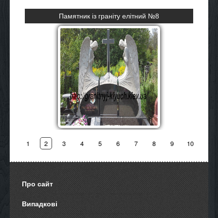
Памятник із граніту елітний №8
Одинарн
детальніше
1
2
3
4
5
6
7
8
9
10
Про сайт
Випадкові