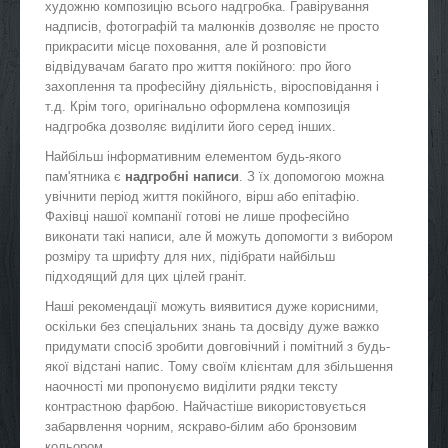
художню композицію всього надгробка. Гравірування
надписів, фотографій та малюнків дозволяє не просто
прикрасити місце поховання, але й розповісти
відвідувачам багато про життя покійного: про його
захоплення та професійну діяльність, віросповідання і
т.д. Крім того, оригінально оформлена композиція
надгробка дозволяє виділити його серед інших.
Найбільш інформативним елементом будь-якого
пам'ятника є
надгробні написи
. З їх допомогою можна
увічнити період життя покійного, вірш або епітафію.
Фахівці нашої компанії готові не лише професійно
виконати такі написи, але й можуть допомогти з вибором
розміру та шрифту для них, підібрати найбільш
підходящий для цих цілей граніт.
Наші рекомендації можуть виявитися дуже корисними,
оскільки без спеціальних знань та досвіду дуже важко
придумати спосіб зробити довговічний і помітний з будь-
якої відстані напис. Тому своїм клієнтам для збільшення
наочності ми пропонуємо виділити рядки тексту
контрастною фарбою. Найчастіше використовується
забарвлення чорним, яскраво-білим або бронзовим
кольором.