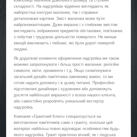
композиції малюнок довільного розміру та ступеня
складності. На надгробках відмінно виглядають як
найпростіші контурні малюнки, так і справжні
детализовані картини. Зміст малюнка може бути
найрізноманітнішим. Дуже виразно і з глибоким змістом
виглядають зображення предметів обстановки, пов'язаних
з побутом і трудовою діяльністю померлого. Не менше
емоцій викликають і пейзажі, які були дорогі померлій
людині.
Як додаткові елементи оформлення надгробка ми також
можемо запропонувати і більш прості малюнки: релігійні
символи, квіти, орнаменти і т.д. Якщо скомпонувати
загальний дизайн пам'ятника замовнику важко, то ми
готові надати допомогу і в цьому питанні. Професійно
підготовлені дизайнери і художники або допоможуть
досягти найбільшої виразності з ескіза нашого клієнта,
або самостійно розроблять унікальний екстер'єр
надгробка.
Компанія «Гранітний Ключ» спеціалізується на
виготовленні пам'ятників саме з граніту, оскільки цей
матеріал найбільш повно відповідає особливостям будь-
якого надгробка. Граніт практично вічний, як і людська