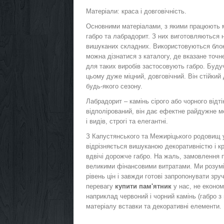
Матеріали: краса і довговічність.
Основними матеріалами, з якими працюють ма
габро та лабрадорит. З них виготовляються 
вишуканих складних. Використовуються блок
можна дізнатися з каталогу, де вказане точне
для таких виробів застосовують габро. Буду
цьому дуже міцний, довговічний. Він стійкий
будь-якого сезону.
Лабрадорит – камінь сірого або чорного відті
відполірований, він дає ефектне райдужне м
і видів, строгі та елегантні.
З Капустянського та Межиріцького родовищ 
відрізняється вишуканою декоративністю і 
вдвічі дорожче габро. На жаль, замовлення п
великими фінансовими витратами. Ми розумі
рівень цін і завжди готові запропонувати зр
перевагу
купити пам'ятник
у нас, не економ
наприклад червоний і чорний камінь (габро з
матеріалу вставки та декоративні елементи.