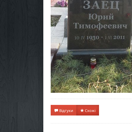
Гранітний памятник прем
Відгуки
Схожі
детальніше