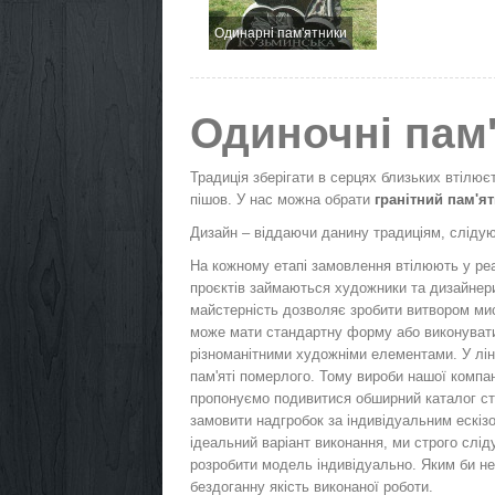
Одинарні пам'ятники
Одиночні пам'
Традиція зберігати в серцях близьких втілює
пішов. У нас можна обрати
гранітний пам'я
Дизайн – віддаючи данину традиціям, сліду
На кожному етапі замовлення втілюють у реа
проєктів займаються художники та дизайнери
майстерність дозволяє зробити витвором мис
може мати стандартну форму або виконувати
різноманітними художніми елементами. У лін
пам'яті померлого. Тому вироби нашої компа
пропонуємо подивитися обширний каталог стан
замовити надгробок за індивідуальним ескіз
ідеальний варіант виконання, ми строго слі
розробити модель індивідуально. Яким би не 
бездоганну якість виконаної роботи.