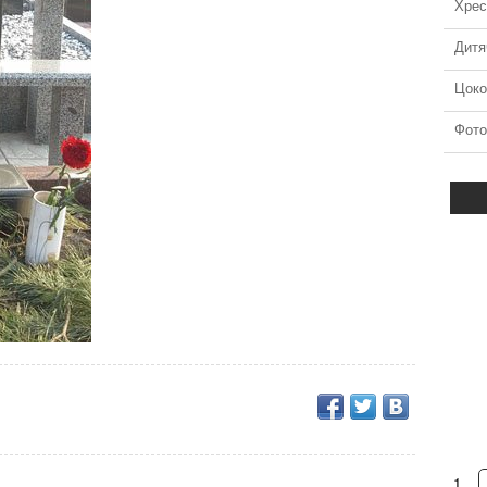
Хрес
Дитя
Цоко
Фото
іум №40
Дитячі памятники№20
детальніше
1