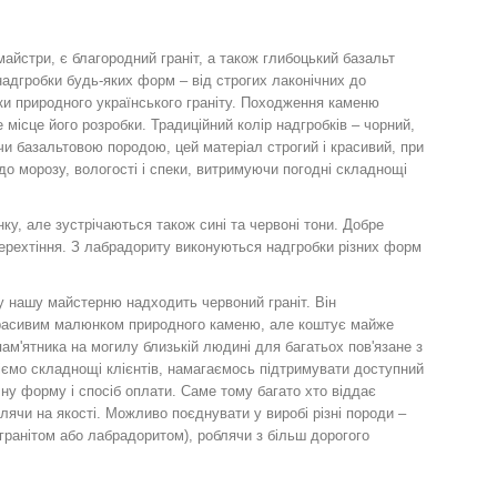
йстри, є благородний граніт, а також глибоцький базальт
надгробки будь-яких форм – від строгих лаконічних до
и природного українського граніту. Походження каменю
 місце його розробки. Традиційний колір надгробків – чорний,
чи базальтовою породою, цей матеріал строгий і красивий, при
 до морозу, вологості і спеки, витримуючи погодні складнощі
нку, але зустрічаються також сині та червоні тони. Добре
ерехтіння. З лабрадориту виконуються надгробки різних форм
у нашу майстерню надходить червоний граніт. Він
красивим малюнком природного каменю, але коштує майже
ам'ятника на могилу близькій людині для багатьох пов'язане з
ємо складнощі клієнтів, намагаємось підтримувати доступний
учну форму і спосіб оплати. Саме тому багато хто віддає
лячи на якості. Можливо поєднувати у виробі різні породи –
 гранітом або лабрадоритом), роблячи з більш дорогого