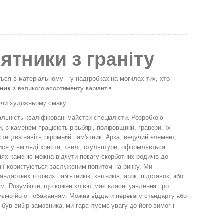
ятники з граніту
ться в матеріальному – у надгробках на могилах тих, хто
тник
з великого асортименту варіантів.
ючи художньому смаку.
льність кваліфіковані майстри-спеціалісти. Розробкою
, з каменем працюють різьбярі, поліровщики, гравери. Їх
тецтва навіть скромний пам'ятник. Арка, ведучий елемент,
ся у вигляді хреста, хвилі, скульптури, оформляється
іях каменю можна відчути повагу скорботних родичів до
нії користуються заслуженим попитом на ринку. Ми
дартних готових пам'ятників, квітників, арок, підставок, або
ом. Розуміючи, що кожен клієнт має власні уявлення про
дуємо його побажанням. Можна віддати перевагу стандарту або
був вибір замовника, ми гарантуємо увагу до його вимог і