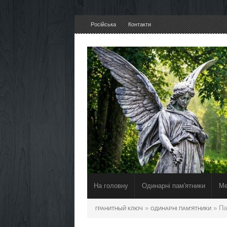
Російська
Контакти
На головну
Одинарні пам'ятники
Ме
»
» Па
ГРАНИТНЫЙ КЛЮЧ
ОДИНАРНІ ПАМ'ЯТНИКИ