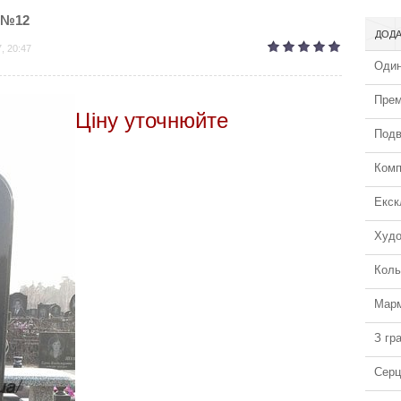
 №12
ДОДА
, 20:47
Один
Прем
Ціну уточнюйте
Подв
Комп
Екск
Худо
Коль
Марм
З гра
Серц