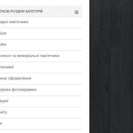
ТКОВІ РОЗДІЛИ КАТЕГОРІЙ
арні пам'ятники
іум
ійні
лекси та меморіальні пам'ятники
люзивні
жнє оформлення
орова фотокераміка
урні
ніту
я