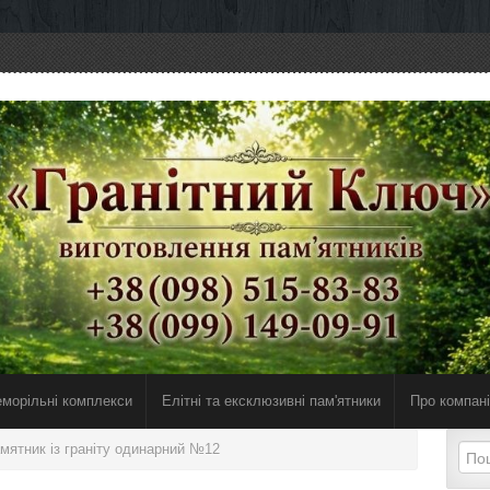
морільні комплекси
Елiтнi та ексклюзивнi пам'ятники
Про компан
мятник із граніту одинарний №12