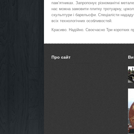
пам’ятниках. Запропонує різноманітні металев
нас можна замовити плитку тротуарну, цоколі
скульптури і барельєфи. Спеціалісти надад
всіх технологічних особливостей.
Красиво. Надійно. Своєчасно Три коротких п
Про сайт
Ви