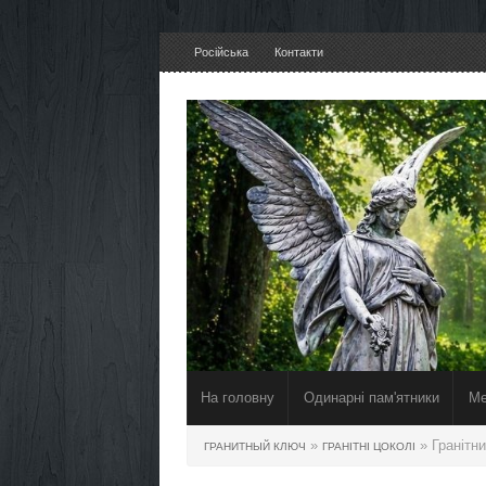
Російська
Контакти
На головну
Одинарні пам'ятники
Ме
»
» Гранітн
ГРАНИТНЫЙ КЛЮЧ
ГРАНІТНІ ЦОКОЛІ