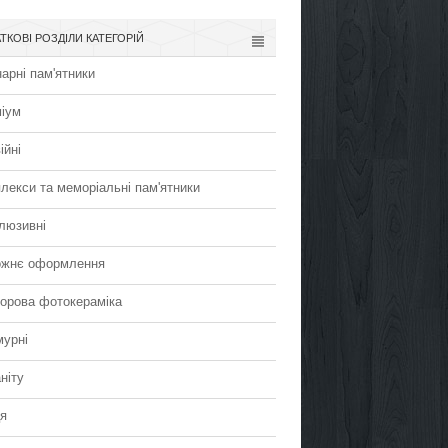
ТКОВІ РОЗДІЛИ КАТЕГОРІЙ
арні пам'ятники
іум
ійні
лекси та меморіальні пам'ятники
люзивні
жнє оформлення
орова фотокераміка
урні
ніту
я