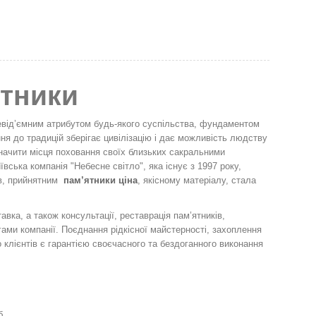
ятники
евід’ємним атрибутом будь-якого суспільства, фундаментом
ня до традицій зберігає цивілізацію і дає можливість людству
значити місця поховання своїх близьких сакральними
вська компанія "Небесне світло", яка існує з 1997 року,
ів, прийнятним
пам’ятники ціна
, якісному матеріалу, стала
авка, а також консультації, реставрація пам’ятників,
ами компанії. Поєднання рідкісної майстерності, захоплення
клієнтів є гарантією своєчасного та бездоганного виконання
б.