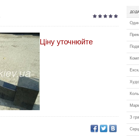
ДОДА
6
Один
Прем
Ціну уточнюйте
Подв
Комп
Екск
Худо
Коль
Марм
З гра
Серц