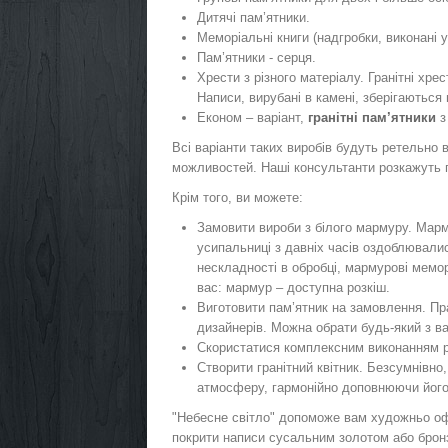
Дитячі пам’ятники.
Меморіальні книги (надгробки, виконані у
Пам’ятники - серця.
Хрести з різного матеріалу. Гранітні хрес
Написи, вирубані в камені, зберігаються 
Економ – варіант,
гранітні пам’ятники
з
Всі варіанти таких виробів будуть ретельно в
можливостей. Наші консультанти розкажуть п
Крім того, ви можете:
Замовити вироби з білого мармуру. Марм
усипальниці з давніх часів оздоблювали
нескладності в обробці, мармурові мемо
вас: мармур – доступна розкіш.
Виготовити пам’ятник на замовлення. Пр
дизайнерів. Можна обрати будь-який з ва
Скористатися комплексним виконанням ро
Створити гранітний квітник. Безсумнівно
атмосферу, гармонійно доповнюючи його
"Небесне світло" допоможе вам художньо офо
покрити написи сусальним золотом або бронз