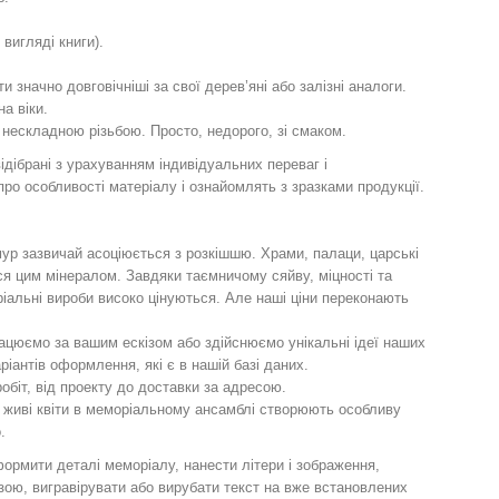
 вигляді книги).
ти значно довговічніші за свої дерев’яні або залізні аналоги.
на віки.
 нескладною різьбою. Просто, недорого, зі смаком.
ідібрані з урахуванням індивідуальних переваг і
ро особливості матеріалу і ознайомлять з зразками продукції.
ур зазвичай асоціюється з розкішшю. Храми, палаци, царські
ся цим мінералом. Завдяки таємничому сяйву, міцності та
ріальні вироби високо цінуються. Але наші ціни переконають
ацюємо за вашим ескізом або здійснюємо унікальні ідеї наших
ріантів оформлення, які є в нашій базі даних.
біт, від проекту до доставки за адресою.
, живі квіти в меморіальному ансамблі створюють особливу
.
рмити деталі меморіалу, нанести літери і зображення,
ою, вигравірувати або вирубати текст на вже встановлених