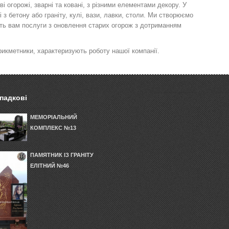
і огорожі, зварні та ковані, з різними елементами декору. У
 з бетону або граніту, кулі, вази, лавки, столи. Ми створюємо
уть вам послуги з оновлення старих огорож з дотриманням
рикметники, характеризують роботу нашої компанії.
падкові
МЕМОРІАЛЬНИЙ
КОМПЛЕКС №13
ПАМЯТНИК ІЗ ГРАНІТУ
ЕЛІТНИЙ №46