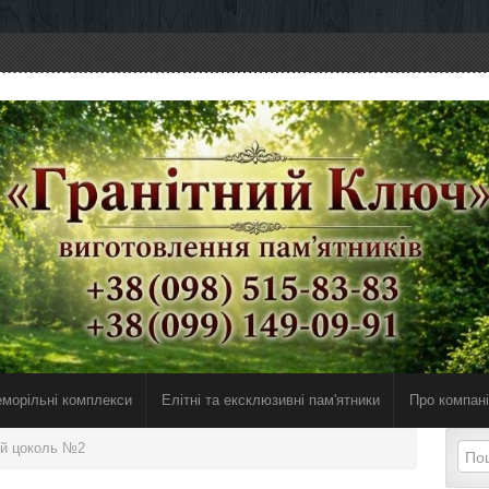
морільні комплекси
Елiтнi та ексклюзивнi пам'ятники
Про компан
ий цоколь №2