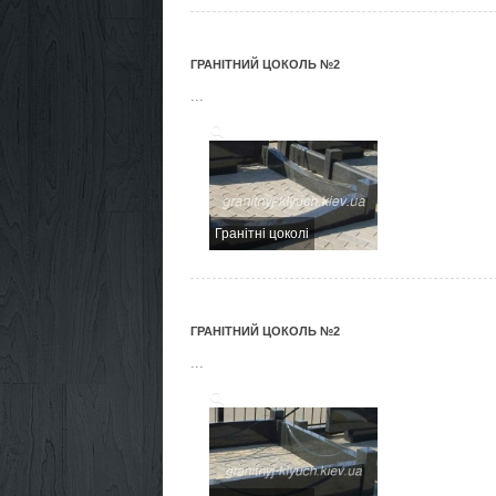
ГРАНІТНИЙ ЦОКОЛЬ №2
...
Види надгробків №2
Гранітні цоколі
ГРАНІТНИЙ ЦОКОЛЬ №2
...
детальніше