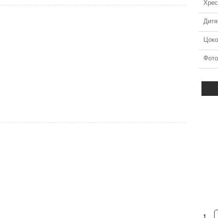
Хрес
Дитя
Цоко
Фото
9
Кольорова фотокераміка на памятнику №18
детальніше
1