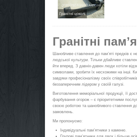
Гранітні цоколі
Гранітні пам’
Шанобливе ставлення до пам’яті предків є н
людської культури. Тільки дбайливе ставлен
йти вперед. З давніх-давен люди хотіли від
символами, зробити їх несхожими на інші. Киї
завдяки професіоналізму своїх співробітник
беззаперечним лідером у своїй галузі.
Виготовлення меморіальної продукції, її дост
фарбування огорож – є пріоритетними послуг
своєю роботою та шанобливого ставлення до 
замовлень.
Ми пропонуємо:
Індивідуальні пам’ятники з каменю.
Групові пам’ятники для двох і більше осі